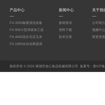
产品中心
新闻中心
关于我
FX-3500板栗清洗设备
新闻资讯
公司简
全自动气泡清洗机
FX-900小型净菜加工设
资料下载
视频中
备野菜清洗机
FX-4000花生毛豆玉米
技术文章
荣誉资
蒸煮漂烫机
FX-1000全自动果蔬漂
烫机
版权所有 © 2026 诸城市放心食品机械有限公司
备案号：鲁ICP备1