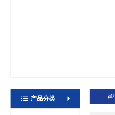
详
产品分类