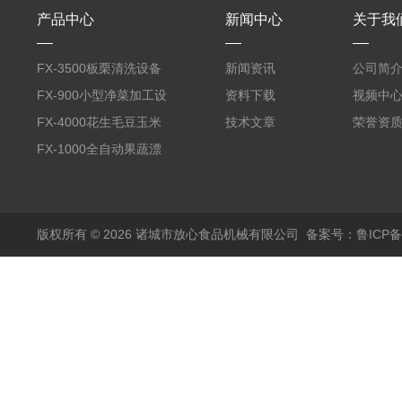
产品中心
新闻中心
关于我
FX-3500板栗清洗设备
新闻资讯
公司简
全自动气泡清洗机
FX-900小型净菜加工设
资料下载
视频中
备野菜清洗机
FX-4000花生毛豆玉米
技术文章
荣誉资
蒸煮漂烫机
FX-1000全自动果蔬漂
烫机
版权所有 © 2026 诸城市放心食品机械有限公司
备案号：鲁ICP备1