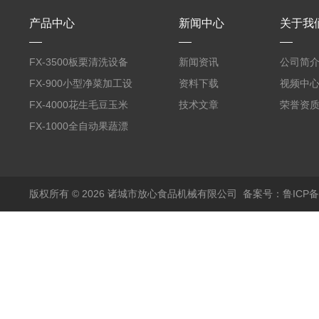
产品中心
新闻中心
关于我
FX-3500板栗清洗设备
新闻资讯
公司简
全自动气泡清洗机
FX-900小型净菜加工设
资料下载
视频中
备野菜清洗机
FX-4000花生毛豆玉米
技术文章
荣誉资
蒸煮漂烫机
FX-1000全自动果蔬漂
烫机
版权所有 © 2026 诸城市放心食品机械有限公司
备案号：鲁ICP备1