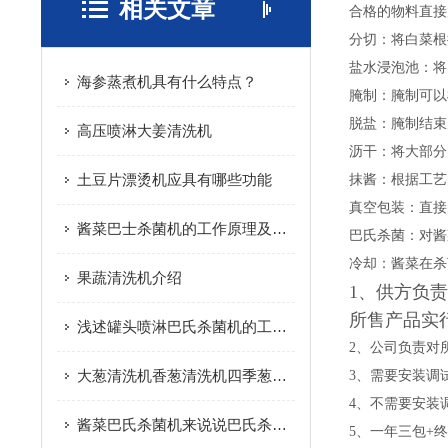
相关文章
合格的物料直接
分切：将白菜根
盐水浸泡池：将
海参蒸煮机具有什么特点？
腌制：腌制可以
脱盐：腌制结束
高压喷淋大姜清洗机
沥干：将大部分
土豆片漂烫机应具有哪些功能
抹酱：根据工艺
真空包装：直接
酱菜巴士杀菌机的工作原理及特点
巴氏杀菌：对酱
冷却：酱菜在杀
果蔬清洗机介绍
1、供方负
所售产品实
浅述罐头喷淋巴氏杀菌机的工艺原理
2、公司负责对
大葱清洗机香葱清洗机四季葱清洗机设备说明 诸城市放心食品机械
3、需要安装调
4、不需要安装
酱菜巴氏杀菌机来说说巴氏杀菌机的历史由来
5、一年三包+