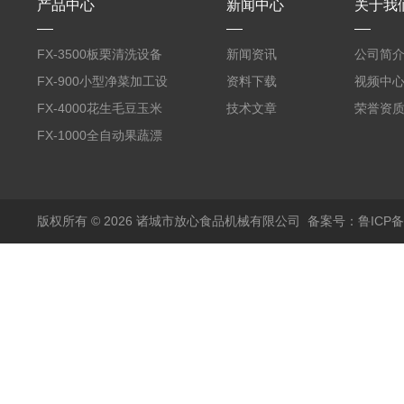
产品中心
新闻中心
关于我
FX-3500板栗清洗设备
新闻资讯
公司简
全自动气泡清洗机
FX-900小型净菜加工设
资料下载
视频中
备野菜清洗机
FX-4000花生毛豆玉米
技术文章
荣誉资
蒸煮漂烫机
FX-1000全自动果蔬漂
烫机
版权所有 © 2026 诸城市放心食品机械有限公司
备案号：鲁ICP备1