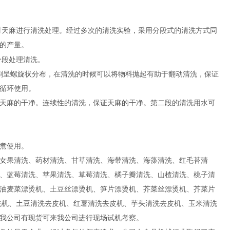
对天麻进行清洗处理。经过多次的清洗实验，采用分段式的清洗方式同
的产量。
分段处理清洗。
刷呈螺旋状分布，在清洗的时候可以将物料抛起有助于翻动清洗，保证
不循环使用。
天麻的干净。连续性的清洗，保证天麻的干净。第二段的清洗用水可
煮使用。
女果清洗、药材清洗、甘草清洗、海带清洗、海藻清洗、红毛苔清
、蓝莓清洗、苹果清洗、草莓清洗、橘子瓣清洗、山楂清洗、桃子清
油麦菜漂烫机、土豆丝漂烫机、笋片漂烫机、芥菜丝漂烫机、芥菜片
洗机、土豆清洗去皮机、红薯清洗去皮机、芋头清洗去皮机、玉米清洗
我公司有现货可来我公司进行现场试机考察。