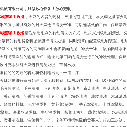
机械有限公司，只做放心设备！放心定制。
麻成套加工设备
，天麻为名贵的药材，应用的范围广泛，在入药之前需要
淋装置，可以有效的对天麻进行清洗干净。可以连续式的工作，保证清洗
麻成套加工设备
清洗采用毛刷的转动清洗的方式，毛刷采用软毛刷清洗。
用滚筒的转动将物料抛起进行清洗处理，同时滚筒内配置软毛刷装置，毛
转动的同时滚筒内的高压喷淋水会将表面的泥土冲洗干净。*段的循环水
天麻随着螺旋的输送方式，输送到第二段的清洗进行二次冲洗处理。保证
*段补充水源对天麻进行清洗处理。节省水源。
滚筒的的匀速的转动将物料输出到下一道工序。
天麻需要进行蒸煮处理，温度和时间可以自动的控制，适用多种物料的蒸
毛豆速冻线、毛豆清洗、毛豆漂烫、豆芽清洗、油菜清洗、白菜清洗、圣
、香菇清洗、茴香苗清洗、土豆丝清洗、粉条清洗、地软清洗、木耳清洗
、酱菜拌料机、玉米漂烫机、黄花菜漂烫机、香菇漂烫机、韭菜漂烫机、
漂烫机、海带丝漂烫机、牛肚漂烫机、酱菜压榨机、蔬菜清洗机、水果清
、喷淋清洗机、洗筐机等。等。设备可根据实际的需要来进行加工定制，