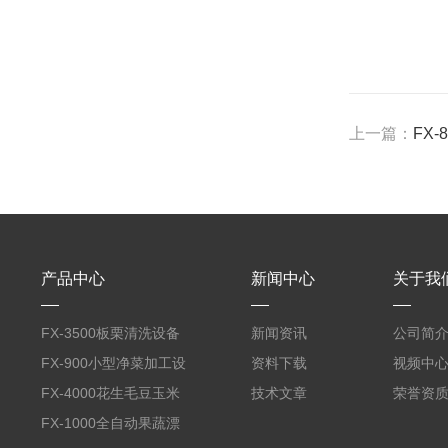
上一篇：
FX
产品中心
新闻中心
关于我
FX-3500板栗清洗设备
新闻资讯
公司简
全自动气泡清洗机
FX-900小型净菜加工设
资料下载
视频中
备野菜清洗机
FX-4000花生毛豆玉米
技术文章
荣誉资
蒸煮漂烫机
FX-1000全自动果蔬漂