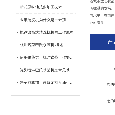
诸城市放心食品
新式原味地瓜条加工技术
飞猛进的发展。
内水平，在国内
玉米清洗机为什么是玉米加工设备中的重要环节
公司资质
概述滚筒式清洗机机的工作原理
产
杭州酱菜巴氏杀菌机|概述
使用果蔬烘干机时这些工作要做好！
罐头喷淋巴氏杀菌机之常见杀菌方法介绍
净菜成套加工设备定期注油可防锈
您的
您的