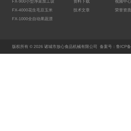
全自动气泡清洗机
FX-900小型净菜加工设
资料下载
视频中
备野菜清洗机
FX-4000花生毛豆玉米
技术文章
荣誉资
蒸煮漂烫机
FX-1000全自动果蔬漂
烫机
版权所有 © 2026 诸城市放心食品机械有限公司
备案号：鲁ICP备1