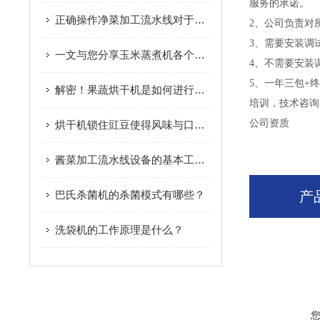
服务的承诺。
正确操作净菜加工流水线对于保证食品安全和质量至关重要
2、公司负责对
3、需要安装调
一文与您分享玉米蒸煮机各个组成部件所起到的作用
4、不需要安装
5、一年三包+
解密！果蔬烘干机是如何进行工作的
培训，技术咨询
公司资质
烘干机锁住豇豆使得风味与口感 令人回味无穷
酱菜加工流水线设备的基本工序您知道多少
巴氏杀菌机的杀菌模式有哪些？
产
洗袋机的工作原理是什么？