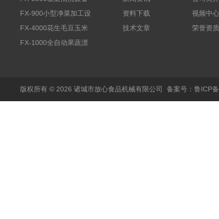
全自动气泡清洗机
FX-900小型净菜加工设
资料下载
视频中
备野菜清洗机
FX-4000花生毛豆玉米
技术文章
荣誉资
蒸煮漂烫机
FX-1000全自动果蔬漂
烫机
版权所有 © 2026 诸城市放心食品机械有限公司
备案号：鲁ICP备1