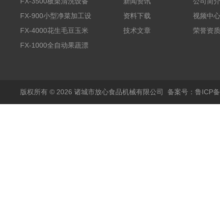
FX-3500板栗清洗设备
新闻资讯
公司简
全自动气泡清洗机
FX-900小型净菜加工设
资料下载
视频中
备野菜清洗机
FX-4000花生毛豆玉米
技术文章
荣誉资
蒸煮漂烫机
FX-1000全自动果蔬漂
烫机
版权所有 © 2026 诸城市放心食品机械有限公司
备案号：鲁ICP备1