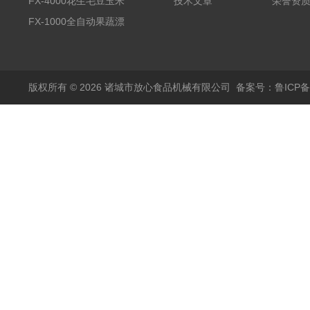
备野菜清洗机
FX-4000花生毛豆玉米
技术文章
荣誉资
蒸煮漂烫机
FX-1000全自动果蔬漂
烫机
版权所有 © 2026 诸城市放心食品机械有限公司
备案号：鲁ICP备1