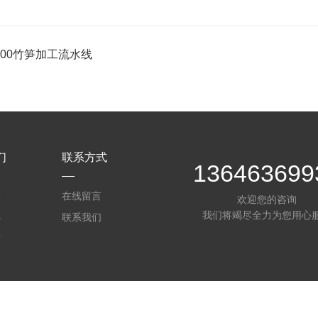
-800竹笋加工流水线
们
联系方式
136463699
介
在线留言
欢迎您的咨询
我们将竭尽全力为您用心
心
联系我们
质