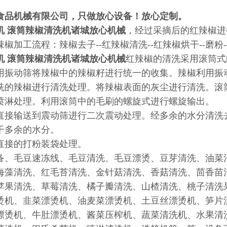
食品机械有限公司，只做放心设备！放心定制。
机 滚筒辣椒清洗机诸城放心机械
，经过采摘后的红辣椒进
椒加工流程：辣椒去子--红辣椒清洗--红辣椒烘干--磨
机 滚筒辣椒清洗机诸城放心机械
红辣椒的清洗采用滚筒式
用振动筛将辣椒中的辣椒籽进行统一的收集。辣椒利用振
洗的辣椒进行清洗处理。将辣椒表面的灰尘进行清洗。滚
喷淋处理。利用滚筒中的毛刷的螺旋式进行螺旋输出。
直接输送到震动筛进行二次震动处理。经多余的水分清洗
干多余的水分。
直接的打粉装袋处理。
备、毛豆速冻线、毛豆清洗、毛豆漂烫、豆芽清洗、油菜
海藻清洗、红毛苔清洗、金针菇清洗、香菇清洗、茴香苗
苹果清洗、草莓清洗、橘子瓣清洗、山楂清洗、桃子清洗
烫机、韭菜漂烫机、油麦菜漂烫机、土豆丝漂烫机、笋片
漂烫机、牛肚漂烫机、酱菜压榨机、蔬菜清洗机、水果清