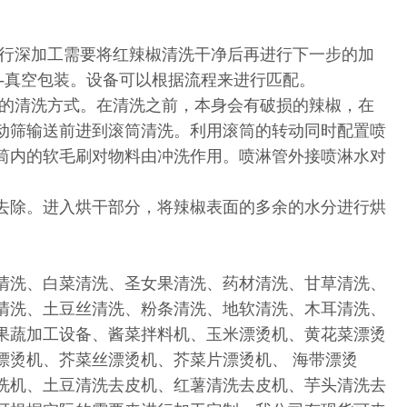
行深加工需要将红辣椒清洗干净后再进行下一步的加
粉--真空包装。设备可以根据流程来进行匹配。
的清洗方式。在清洗之前，本身会有破损的辣椒，在
动筛输送前进到滚筒清洗。利用滚筒的转动同时配置喷
筒内的软毛刷对物料由冲洗作用。喷淋管外接喷淋水对
去除。进入烘干部分，将辣椒表面的多余的水分进行烘
清洗、白菜清洗、圣女果清洗、药材清洗、甘草清洗、
清洗、土豆丝清洗、粉条清洗、地软清洗、木耳清洗、
果蔬加工设备、酱菜拌料机、玉米漂烫机、黄花菜漂烫
漂烫机、芥菜丝漂烫机、芥菜片漂烫机、 海带漂烫
洗机、土豆清洗去皮机、红薯清洗去皮机、芋头清洗去