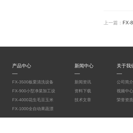
上一篇：
FX
产品中心
新闻中心
关于我
FX-3500板栗清洗设备
新闻资讯
公司简
全自动气泡清洗机
FX-900小型净菜加工设
资料下载
视频中
备野菜清洗机
FX-4000花生毛豆玉米
技术文章
荣誉资
蒸煮漂烫机
FX-1000全自动果蔬漂
烫机