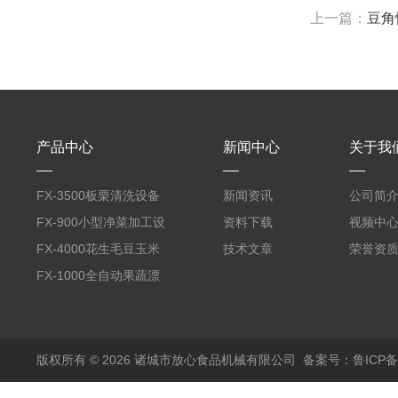
上一篇：
豆角
产品中心
新闻中心
关于我
FX-3500板栗清洗设备
新闻资讯
公司简
全自动气泡清洗机
FX-900小型净菜加工设
资料下载
视频中
备野菜清洗机
FX-4000花生毛豆玉米
技术文章
荣誉资
蒸煮漂烫机
FX-1000全自动果蔬漂
烫机
版权所有 © 2026 诸城市放心食品机械有限公司
备案号：鲁ICP备1