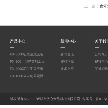
上一篇：
食堂
产品中心
新闻中心
关于我
FX-3500板栗清洗设备
新闻资讯
公司简
全自动气泡清洗机
FX-900小型净菜加工设
资料下载
视频中
备野菜清洗机
FX-4000花生毛豆玉米
技术文章
荣誉资
蒸煮漂烫机
FX-1000全自动果蔬漂
烫机
版权所有 © 2026 诸城市放心食品机械有限公司
备案号：鲁ICP备1