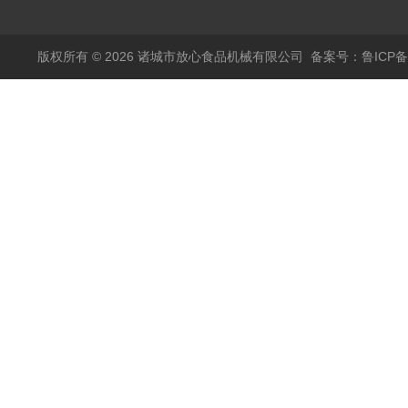
版权所有 © 2026 诸城市放心食品机械有限公司
备案号：鲁ICP备1