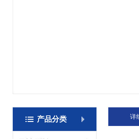
详
产品分类