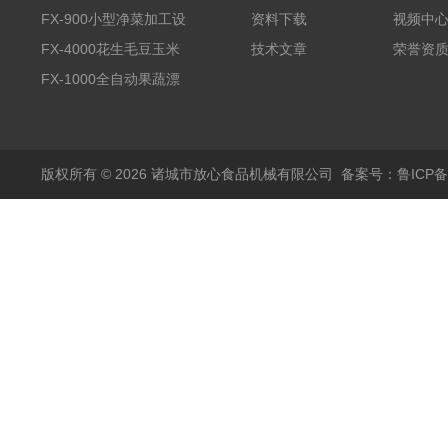
全自动气泡清洗机
FX-900小型净菜加工设
资料下载
视频中
备野菜清洗机
FX-4000花生毛豆玉米
技术文章
荣誉资
蒸煮漂烫机
FX-1000全自动果蔬漂
烫机
版权所有 © 2026 诸城市放心食品机械有限公司
备案号：鲁ICP备1