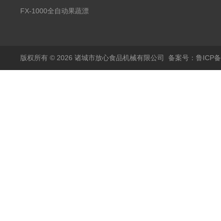
蒸煮漂烫机
FX-1000全自动果蔬漂
烫机
版权所有 © 2026 诸城市放心食品机械有限公司
备案号：鲁ICP备1