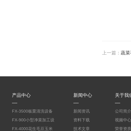
上一篇：
蔬菜
产品中心
新闻中心
关于我
FX-3500板栗清洗设备
新闻资讯
公司简
全自动气泡清洗机
FX-900小型净菜加工设
资料下载
视频中
备野菜清洗机
FX-4000花生毛豆玉米
技术文章
荣誉资