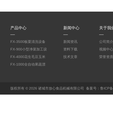
产品中心
新闻中心
关于我
FX-3500板栗清洗设备
新闻资讯
公司简
全自动气泡清洗机
FX-900小型净菜加工设
资料下载
视频中
备野菜清洗机
FX-4000花生毛豆玉米
技术文章
荣誉资
蒸煮漂烫机
FX-1000全自动果蔬漂
烫机
版权所有 © 2026 诸城市放心食品机械有限公司
备案号：鲁ICP备1