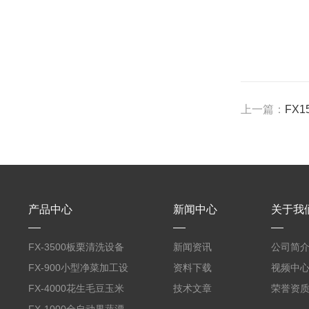
上一篇：
FX
产品中心
新闻中心
关于我
FX-3500板栗清洗设备
新闻资讯
公司简
全自动气泡清洗机
FX-900小型净菜加工设
资料下载
视频中
备野菜清洗机
FX-4000花生毛豆玉米
技术文章
荣誉资