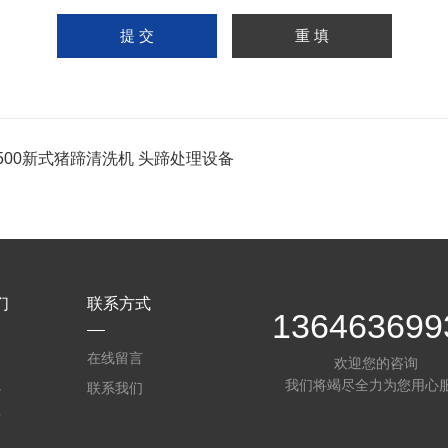
1500新式猪蹄清洗机 头蹄处理设备
们
联系方式
136463699
介
在线留言
欢迎您的咨询
我们将竭尽全力为您用心
心
联系我们
质