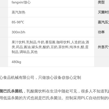
fangxin/放心
类型
蒸汽加热
灭菌时
85-98℃
蒸汽压
300m3/h
功率
果汁饮料,乳制品,牛奶,番茄酱,咖啡饮料,人造奶油,酒
类,药品,酱油,罐头类,酸奶,豆奶,茶饮料,纯净水,醋,蛋
外形尺
制品,调味品,其他
480kg
食品机械有限公司，只做放心设备@放心定制
菌巴氏杀菌机
，乳酸菌饮料在生活中随处可见，很多人不知道乳
用低温杀菌的方式也就是巴氏杀菌法。控制采用PLC自动控制