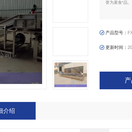
誉为素食*品
产品型号：
F
更新时间：
20
产
细介绍