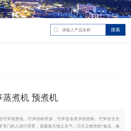
笋蒸煮机 预煮机
型竹笋蒸煮机，竹笋的种类多，竹笋是各类笋的统称。竹笋在生长
要专门的人进行培育，是吸收天地之灵气，日月之精华的*食品，被