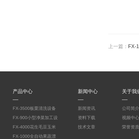
上一篇：
FX
产品中心
新闻中心
关于我
FX-3500板栗清洗设备
新闻资讯
公司简
全自动气泡清洗机
FX-900小型净菜加工设
资料下载
视频中
备野菜清洗机
FX-4000花生毛豆玉米
技术文章
荣誉资
蒸煮漂烫机
FX-1000全自动果蔬漂