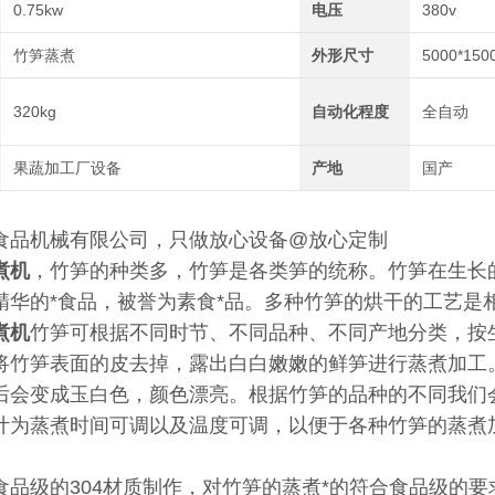
0.75kw
电压
380v
竹笋蒸煮
外形尺寸
5000*150
320kg
自动化程度
全自动
果蔬加工厂设备
产地
国产
食品机械有限公司，只做放心设备@放心定制
煮机
，竹笋的种类多，竹笋是各类笋的统称。竹笋在生长
精华的*食品，被誉为素食*品。多种竹笋的烘干的工艺是
煮机
竹笋可根据不同时节、不同品种、不同产地分类，按
将竹笋表面的皮去掉，露出白白嫩嫩的鲜笋进行蒸煮加工
后会变成玉白色，颜色漂亮。根据竹笋的品种的不同我们
计为蒸煮时间可调以及温度可调，以便于各种竹笋的蒸煮
食品级的304材质制作，对竹笋的蒸煮*的符合食品级的