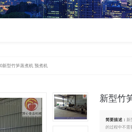
000新型竹笋蒸煮机 预煮机
新型竹
简要描述：
新
的过程中不需