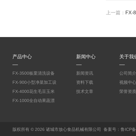
上一篇：
FX
产品中心
新闻中心
关于我
FX-3500板栗清洗设备
新闻资讯
公司简
全自动气泡清洗机
FX-900小型净菜加工设
资料下载
视频中
备野菜清洗机
FX-4000花生毛豆玉米
技术文章
荣誉资
蒸煮漂烫机
FX-1000全自动果蔬漂
烫机
版权所有 © 2026 诸城市放心食品机械有限公司
备案号：鲁ICP备1