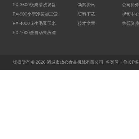
FX-3500板栗清洗设备
新闻资讯
公司简
全自动气泡清洗机
FX-900小型净菜加工设
资料下载
视频中
备野菜清洗机
FX-4000花生毛豆玉米
技术文章
荣誉资
蒸煮漂烫机
FX-1000全自动果蔬漂
烫机
版权所有 © 2026 诸城市放心食品机械有限公司
备案号：鲁ICP备1