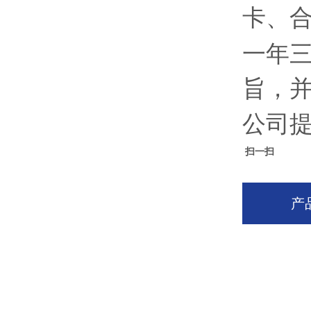
卡、
一年三
旨，
公司
扫一扫
产