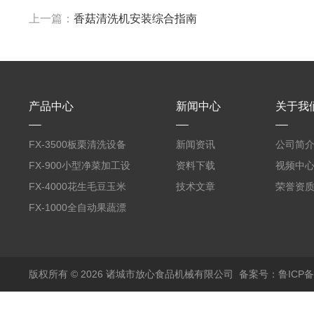
上一篇：
香菇清洗机安装综合指南
产品中心
新闻中心
关于我
FX-3500板栗清洗设备
新闻资讯
公司简
全自动气泡清洗机
FX-900小型净菜加工设
资料下载
视频中
备野菜清洗机
FX-4000花生毛豆玉米
技术文章
荣誉资
蒸煮漂烫机
FX-1000全自动果蔬漂
烫机
版权所有 © 2026 诸城市放心食品机械有限公司
备案号：鲁ICP备1